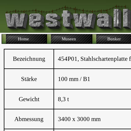
Home
Museen
Bunker
Bezeichnung
454P01, Stahlschartenplatte 
Stärke
100 mm / B1
Gewicht
8,3 t
Abmessung
3400 x 3000 mm