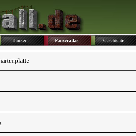
Bunker
Panzeratlas
Geschichte
artenplatte
m